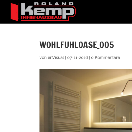
WOHLFUHLOASE_005
von
enVisual
|
07-11-2016
|
0 Kommentare