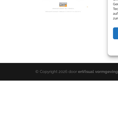
Ger
Tec
auf
zur
© Copyright 2026 door
enVisual vormgevin